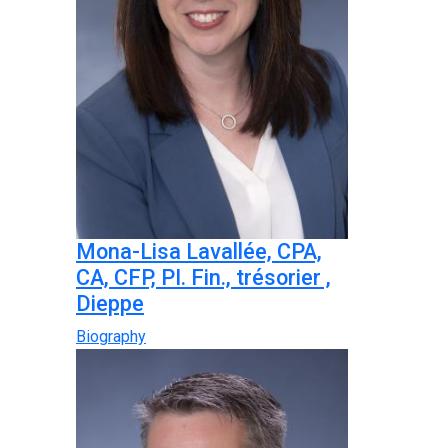
Mona-Lisa Lavallée, CPA,
CA, CFP, PI. Fin., trésorier ,
Dieppe
Biography