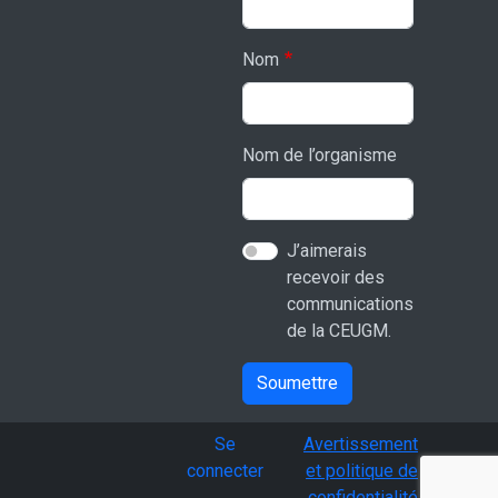
Nom
Nom de l’organisme
J’aimerais
recevoir des
communications
de la CEUGM.
Soumettre
User account menu
Se
Avertissement
connecter
et politique de
confidentialité