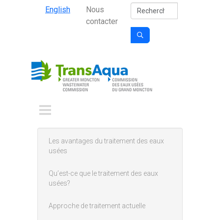
Secondary Nav
Aller au contenu principal
Rechercher
English
Nous
contacter

Les avantages du traitement des eaux
Main menu
usées
Qu’est-ce que le traitement des eaux
usées?
Approche de traitement actuelle