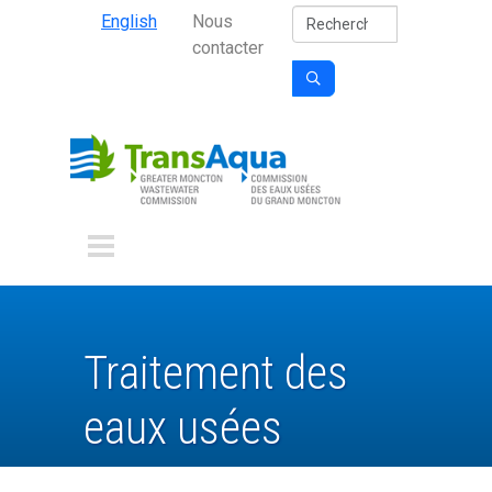
Secondary Nav
Aller au contenu principal
Rechercher
English
Nous
contacter

Traitement des
eaux usées