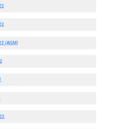
22
22
022 (AGM)
22
2
2
022