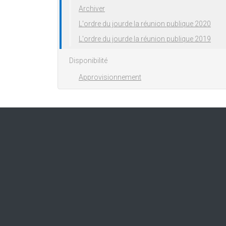
Archiver
L'ordre du jourde la réunion publique 2020
L'ordre du jourde la réunion publique 2019
Disponibilité
Approvisionnement