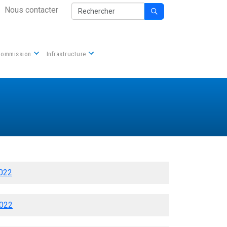
Secondary Nav
Rechercher
Nous contacter

Commission
Infrastructure
2022
2022