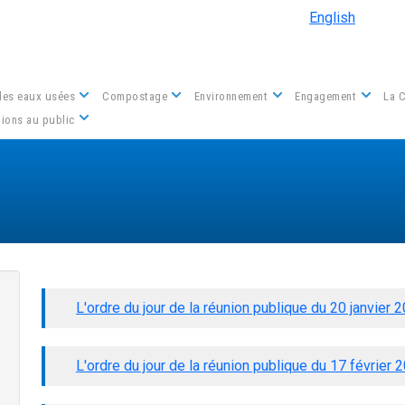
Aller au contenu principal
English
des eaux usées
Compostage
Environnement
Engagement
La 
Nous contacter
ions au public
L'ordre du jour de la réunion publique du 20 janvier 
L'ordre du jour de la réunion publique du 17 février 