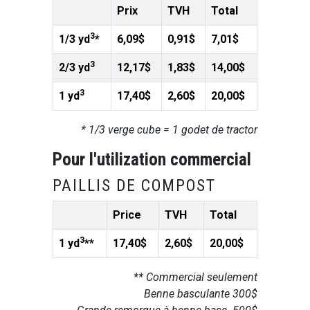
Prix
TVH
Total
3
1/3 yd
*
6,09$
0,91$
7,01$
3
2/3 yd
12,17$
1,83$
14,00$
3
1 yd
17,40$
2,60$
20,00$
* 1/3 verge cube = 1 godet de tractor
Pour l'utilization commercial
PAILLIS DE COMPOST
Price
TVH
Total
3
1 yd
**
17,40$
2,60$
20,00$
** Commercial seulement
Benne basculante 300$