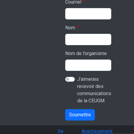
Courriel
Nom
Nom de l’organisme
J’aimerais
recevoir des
communications
de la CEUGM.
Soumettre
User account menu
Se
Avertissement