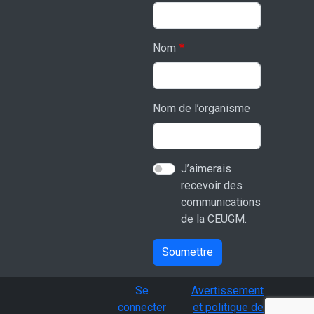
Nom
Nom de l’organisme
J’aimerais
recevoir des
communications
de la CEUGM.
Soumettre
User account menu
Se
Avertissement
connecter
et politique de