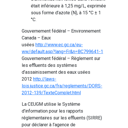
était inférieure à 1,25 mg/L, exprimée
sous forme d’azote (N), à 15 °C ± 1
°C.
Gouvernement fédéral – Environnement
Canada – Eaux
usées
http://www.ec.gc.ca/eu-
ww/default.asp?lang=Fr&n=BC799641-1
Gouvernement fédéral – Règlement sur
les effluents des systèmes
d’assainissement des eaux usées
2012
http://laws-
lois.justice.gc.ca/fra/reglements/DORS-
2012-139/TexteComplet.html
La CEUGM utilise le Système
d'information pour les rapports
réglementaires sur les effluents (SIRRE)
pour déclarer à l’agence de