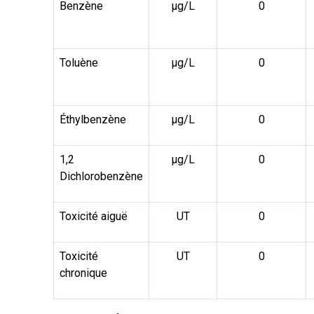
Benzène
µg/L
0
Toluène
µg/L
0
Éthylbenzène
µg/L
0
1,2
µg/L
0
Dichlorobenzène
Toxicité aiguë
UT
0
Toxicité
UT
0
chronique