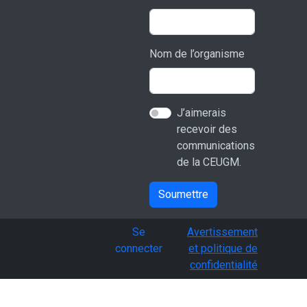
Nom de l’organisme
J’aimerais
recevoir des
communications
de la CEUGM.
Soumettre
User account menu
Se
Avertissement
connecter
et politique de
confidentialité