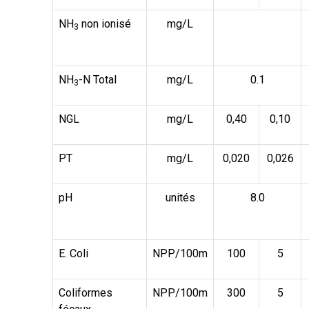
NH
non ionisé
mg/L
3
NH
-N Total
mg/L
0.1
3
NGL
mg/L
0,40
0,10
PT
mg/L
0,020
0,026
pH
unités
8.0
E. Coli
NPP/100m
100
5
Coliformes
NPP/100m
300
5