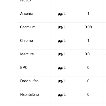
fécaux
Arsenic
µg/L
1
Cadmium
µg/L
0,08
Chrome
µg/L
1
Mercure
µg/L
0,01
BPC
µg/L
0
Endosulfan
µg/L
0
Naphtalène
µg/L
0