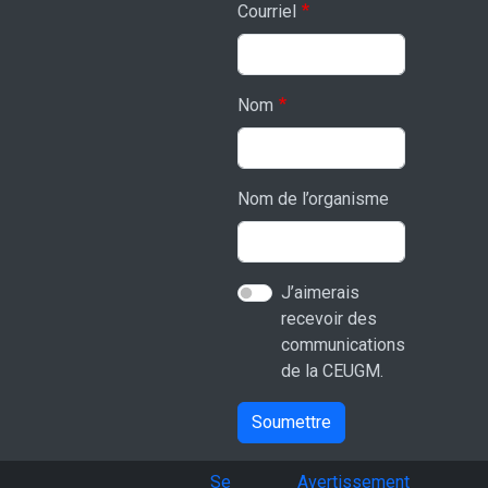
Courriel
Nom
Nom de l’organisme
J’aimerais
recevoir des
communications
de la CEUGM.
Soumettre
User account menu
Se
Avertissement