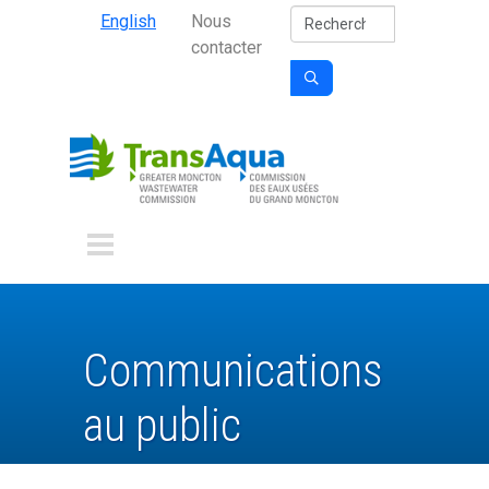
Secondary Nav
Aller au contenu principal
Rechercher
English
Nous
contacter

Communications
au public