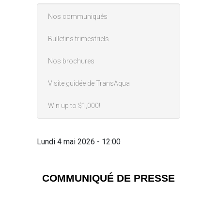
Nos communiqués
Main Menu (News)
Bulletins trimestriels
Nos brochures
Visite guidée de TransAqua
Win up to $1,000!
Lundi 4 mai 2026 - 12:00
COMMUNIQUÉ DE PRESSE