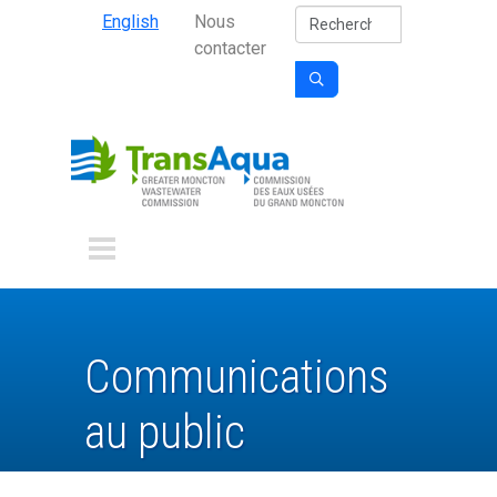
Secondary Nav
Aller au contenu principal
Rechercher
English
Nous
contacter

Communications
au public